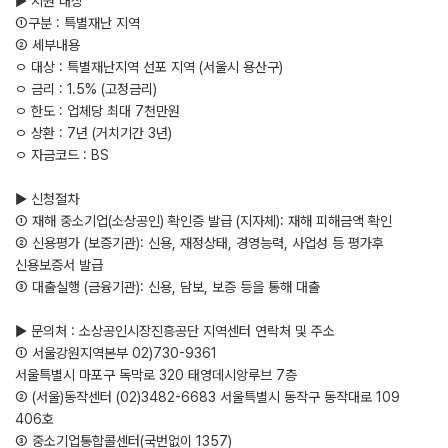
▶ 지원 대상
①구분 : 특별재난 지역
② 세부내용
ㅇ 대상 : 특별재난지역 선포 지역 (서울시 용산구)
ㅇ 금리 : 1.5% (고정금리)
ㅇ 한도 : 업체당 최대 7천만원
ㅇ 상환 : 7년 (거치기간 3년)
ㅇ 자금코드 : BS
▶ 신청절차
① 재해 중소기업(소상공인) 확인증 발급 (지자체): 재해 피해금액 확인
② 신용평가 (보증기관): 신용, 재정상태, 경영능력, 사업성 등 평가후
신용보증서 발급
③ 대출실행 (금융기관): 신용, 담보, 보증 등을 통해 대출
▶ 문의처 : 소상공인시장진흥공단 지역센터 연락처 및 주소
① 서울강원지역본부 02)730-9361
서울특별시 마포구 독막로 320 태영데시앙루브 7층
② (서울)동작센터 (02)3482-6683 서울특별시 동작구 동작대로 109
406호
③ 중소기업통합콜센터(국번없이 1357)