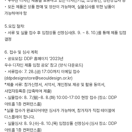
◦ 우수한 디자인 제품을 보유하고 있는 디자인기업, 소상공인, 청년창업자 등
◦ 모든 제품은 상품 판매 및 양산이 가능하며, 실물심사를 위한 납품이
가능하여야 함
5.모집 절차:
◦ 서류 및 실물 접수 후 입점상품 선정심사(8. 9. ~ 8. 10.)를 통해 제품 입점
결정
6. 접수 및 심사 계획
◦ 공모모집: DDP 홈페이지 ‘2023년
우수 디자인 제품 입점 공모’ 참고 (양식 다운로드)
◦ 서류접수: 7. 28.(금) 17:00까지 이메일 접수
(ddpdesignstore@seouldesign.or.kr)
*제출 서류: 참가신청서, 서약서, 개인정보 제공 및 활용 동의서,
사업자등록증 (압축하여 제출)
◦.실물접수: 8. 7.(월)~8. 8.(화) 10:00-17:00 현장 접수 (장소: DDP
아트홀 1층 컨퍼런스홀)
*실물 접수가 완료되어야만 심사가 가능하며, 참가자가 직접 테이블에
디스플레이 합니다.
◦ 실물심사: 8. 9.(수)~8. 10.(목) 입점상품 선정심사 (심사 장소: DDP
아트홀 1층 컨퍼런스홀)