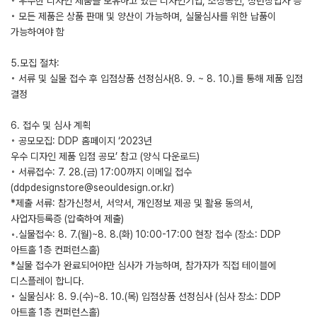
◦ 우수한 디자인 제품을 보유하고 있는 디자인기업, 소상공인, 청년창업자 등
◦ 모든 제품은 상품 판매 및 양산이 가능하며, 실물심사를 위한 납품이
가능하여야 함
5.모집 절차:
◦ 서류 및 실물 접수 후 입점상품 선정심사(8. 9. ~ 8. 10.)를 통해 제품 입점
결정
6. 접수 및 심사 계획
◦ 공모모집: DDP 홈페이지 ‘2023년
우수 디자인 제품 입점 공모’ 참고 (양식 다운로드)
◦ 서류접수: 7. 28.(금) 17:00까지 이메일 접수
(ddpdesignstore@seouldesign.or.kr)
*제출 서류: 참가신청서, 서약서, 개인정보 제공 및 활용 동의서,
사업자등록증 (압축하여 제출)
◦.실물접수: 8. 7.(월)~8. 8.(화) 10:00-17:00 현장 접수 (장소: DDP
아트홀 1층 컨퍼런스홀)
*실물 접수가 완료되어야만 심사가 가능하며, 참가자가 직접 테이블에
디스플레이 합니다.
◦ 실물심사: 8. 9.(수)~8. 10.(목) 입점상품 선정심사 (심사 장소: DDP
아트홀 1층 컨퍼런스홀)