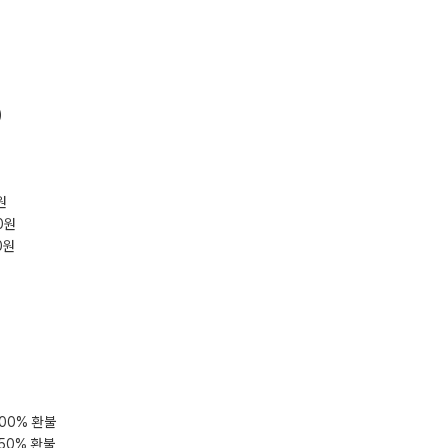
​
원
0원
0원
100% 환불
 50% 환불