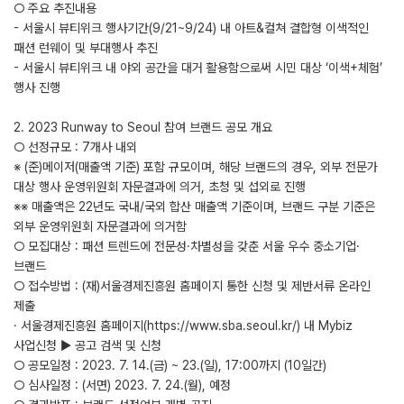
○ 주요 추진내용
- 서울시 뷰티위크 행사기간(9/21~9/24) 내 아트&컬쳐 결합형 이색적인
패션 런웨이 및 부대행사 추진
- 서울시 뷰티위크 내 야외 공간을 대거 활용함으로써 시민 대상 ‘이색+체험’
행사 진행
2. 2023 Runway to Seoul 참여 브랜드 공모 개요
○ 선정규모 : 7개사 내외
※ (준)메이저(매출액 기준) 포함 규모이며, 해당 브랜드의 경우, 외부 전문가
대상 행사 운영위원회 자문결과에 의거, 초청 및 섭외로 진행
※※ 매출액은 22년도 국내/국외 합산 매출액 기준이며, 브랜드 구분 기준은
외부 운영위원회 자문결과에 의거함
○ 모집대상 : 패션 트렌드에 전문성·차별성을 갖춘 서울 우수 중소기업·
브랜드
○ 접수방법 : (재)서울경제진흥원 홈페이지 통한 신청 및 제반서류 온라인
제출
· 서울경제진흥원 홈페이지(https://www.sba.seoul.kr/) 내 Mybiz
사업신청 ▶ 공고 검색 및 신청
○ 공모일정 : 2023. 7. 14.(금) ~ 23.(일), 17:00까지 (10일간)
○ 심사일정 : (서면) 2023. 7. 24.(월), 예정