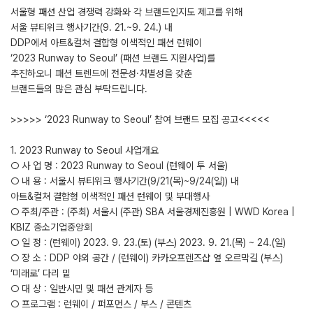
서울형 패션 산업 경쟁력 강화와 각 브랜드인지도 제고를 위해
서울 뷰티위크 행사기간(9. 21.~9. 24.) 내
DDP에서 아트&컬쳐 결합형 이색적인 패션 런웨이
‘2023 Runway to Seoul’ (패션 브랜드 지원사업)를
추진하오니 패션 트렌드에 전문성·차별성을 갖춘
브랜드들의 많은 관심 부탁드립니다.
>>>>> ‘2023 Runway to Seoul’ 참여 브랜드 모집 공고<<<<<
1. 2023 Runway to Seoul 사업개요
○ 사 업 명 : 2023 Runway to Seoul (런웨이 투 서울)
○ 내 용 : 서울시 뷰티위크 행사기간(9/21(목)~9/24(일)) 내
아트&컬쳐 결합형 이색적인 패션 런웨이 및 부대행사
○ 주최/주관 : (주최) 서울시 (주관) SBA 서울경제진흥원 | WWD Korea |
KBIZ 중소기업중앙회
○ 일 정 : (런웨이) 2023. 9. 23.(토) (부스) 2023. 9. 21.(목) ~ 24.(일)
○ 장 소 : DDP 야외 공간 / (런웨이) 카카오프렌즈샵 옆 오르막길 (부스)
‘미래로’ 다리 밑
○ 대 상 : 일반시민 및 패션 관계자 등
○ 프로그램 : 런웨이 / 퍼포먼스 / 부스 / 콘텐츠