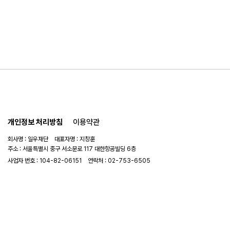
개인정보 처리방침
이용약관
회사명 : 일우재단 대표자명 : 지창훈
주소 : 서울특별시 중구 서소문로 117 대한항공빌딩 6층
사업자 번호 : 104-82-06151
연락처 :
02-753-6505
이메일 :
ilwoo_academy@naver.com
© 2025 일우재단. All rights reserved.