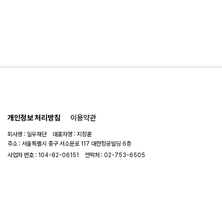
개인정보 처리방침
이용약관
회사명 : 일우재단 대표자명 : 지창훈
주소 : 서울특별시 중구 서소문로 117 대한항공빌딩 6층
사업자 번호 : 104-82-06151
연락처 :
02-753-6505
이메일 :
ilwoo_academy@naver.com
© 2025 일우재단. All rights reserved.