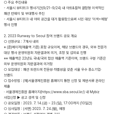
○ 주요 추진내용
- 서울시 뷰티위크 행사기간(9/21~9/24) 내 아트&컬쳐 결합형 이색적인
패션 런웨이 및 부대행사 추진
- 서울시 뷰티위크 내 야외 공간을 대거 활용함으로써 시민 대상 ‘이색+체험’
행사 진행
2. 2023 Runway to Seoul 참여 브랜드 공모 개요
○ 선정규모 : 7개사 내외
※ (준)메이저(매출액 기준) 포함 규모이며, 해당 브랜드의 경우, 외부 전문가
대상 행사 운영위원회 자문결과에 의거, 초청 및 섭외로 진행
※※ 매출액은 22년도 국내/국외 합산 매출액 기준이며, 브랜드 구분 기준은
외부 운영위원회 자문결과에 의거함
○ 모집대상 : 패션 트렌드에 전문성·차별성을 갖춘 서울 우수 중소기업·
브랜드
○ 접수방법 : (재)서울경제진흥원 홈페이지 통한 신청 및 제반서류 온라인
제출
· 서울경제진흥원 홈페이지(https://www.sba.seoul.kr/) 내 Mybiz
사업신청 ▶ 공고 검색 및 신청
○ 공모일정 : 2023. 7. 14.(금) ~ 23.(일), 17:00까지 (10일간)
○ 심사일정 : (서면) 2023. 7. 24.(월), 예정