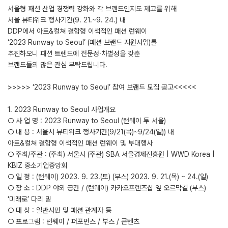
서울형 패션 산업 경쟁력 강화와 각 브랜드인지도 제고를 위해
서울 뷰티위크 행사기간(9. 21.~9. 24.) 내
DDP에서 아트&컬쳐 결합형 이색적인 패션 런웨이
‘2023 Runway to Seoul’ (패션 브랜드 지원사업)를
추진하오니 패션 트렌드에 전문성·차별성을 갖춘
브랜드들의 많은 관심 부탁드립니다.
>>>>> ‘2023 Runway to Seoul’ 참여 브랜드 모집 공고<<<<<
1. 2023 Runway to Seoul 사업개요
○ 사 업 명 : 2023 Runway to Seoul (런웨이 투 서울)
○ 내 용 : 서울시 뷰티위크 행사기간(9/21(목)~9/24(일)) 내
아트&컬쳐 결합형 이색적인 패션 런웨이 및 부대행사
○ 주최/주관 : (주최) 서울시 (주관) SBA 서울경제진흥원 | WWD Korea |
KBIZ 중소기업중앙회
○ 일 정 : (런웨이) 2023. 9. 23.(토) (부스) 2023. 9. 21.(목) ~ 24.(일)
○ 장 소 : DDP 야외 공간 / (런웨이) 카카오프렌즈샵 옆 오르막길 (부스)
‘미래로’ 다리 밑
○ 대 상 : 일반시민 및 패션 관계자 등
○ 프로그램 : 런웨이 / 퍼포먼스 / 부스 / 콘텐츠