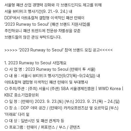
서울형 패션 산업 경쟁력 강화와 각 브랜드인지도 제고를 위해
서울 뷰티위크 행사기간(9. 21.~9. 24.) 내
DDP에서 아트&컬쳐 결합형 이색적인 패션 런웨이
‘2023 Runway to Seoul’ (패션 브랜드 지원사업)를
추진하오니 패션 트렌드에 전문성·차별성을 갖춘
브랜드들의 많은 관심 부탁드립니다.
>>>>> ‘2023 Runway to Seoul’ 참여 브랜드 모집 공고<<<<<
1. 2023 Runway to Seoul 사업개요
○ 사 업 명 : 2023 Runway to Seoul (런웨이 투 서울)
○ 내 용 : 서울시 뷰티위크 행사기간(9/21(목)~9/24(일)) 내
아트&컬쳐 결합형 이색적인 패션 런웨이 및 부대행사
○ 주최/주관 : (주최) 서울시 (주관) SBA 서울경제진흥원 | WWD Korea |
KBIZ 중소기업중앙회
○ 일 정 : (런웨이) 2023. 9. 23.(토) (부스) 2023. 9. 21.(목) ~ 24.(일)
○ 장 소 : DDP 야외 공간 / (런웨이) 카카오프렌즈샵 옆 오르막길 (부스)
‘미래로’ 다리 밑
○ 대 상 : 일반시민 및 패션 관계자 등
○ 프로그램 : 런웨이 / 퍼포먼스 / 부스 / 콘텐츠