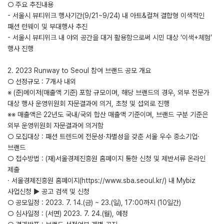
○ 주요 추진내용
- 서울시 뷰티위크 행사기간(9/21~9/24) 내 아트&컬쳐 결합형 이색적인
패션 런웨이 및 부대행사 추진
- 서울시 뷰티위크 내 야외 공간을 대거 활용함으로써 시민 대상 ‘이색+체험’
행사 진행
2. 2023 Runway to Seoul 참여 브랜드 공모 개요
○ 선정규모 : 7개사 내외
※ (준)메이저(매출액 기준) 포함 규모이며, 해당 브랜드의 경우, 외부 전문가
대상 행사 운영위원회 자문결과에 의거, 초청 및 섭외로 진행
※※ 매출액은 22년도 국내/국외 합산 매출액 기준이며, 브랜드 구분 기준은
외부 운영위원회 자문결과에 의거함
○ 모집대상 : 패션 트렌드에 전문성·차별성을 갖춘 서울 우수 중소기업·
브랜드
○ 접수방법 : (재)서울경제진흥원 홈페이지 통한 신청 및 제반서류 온라인
제출
· 서울경제진흥원 홈페이지(https://www.sba.seoul.kr/) 내 Mybiz
사업신청 ▶ 공고 검색 및 신청
○ 공모일정 : 2023. 7. 14.(금) ~ 23.(일), 17:00까지 (10일간)
○ 심사일정 : (서면) 2023. 7. 24.(월), 예정