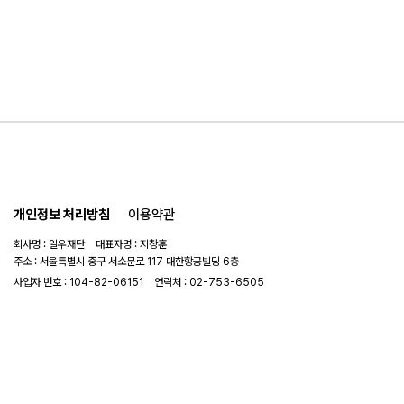
개인정보 처리방침
이용약관
회사명 : 일우재단 대표자명 : 지창훈
주소 : 서울특별시 중구 서소문로 117 대한항공빌딩 6층
사업자 번호 : 104-82-06151
연락처 :
02-753-6505
이메일 :
ilwoo_academy@naver.com
© 2025 일우재단. All rights reserved.