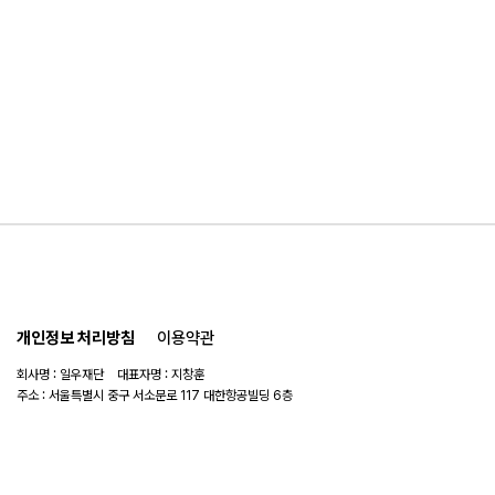
개인정보 처리방침
이용약관
회사명 : 일우재단 대표자명 : 지창훈
주소 : 서울특별시 중구 서소문로 117 대한항공빌딩 6층
사업자 번호 : 104-82-06151
연락처 :
02-753-6505
이메일 :
ilwoo_academy@naver.com
© 2025 일우재단. All rights reserved.