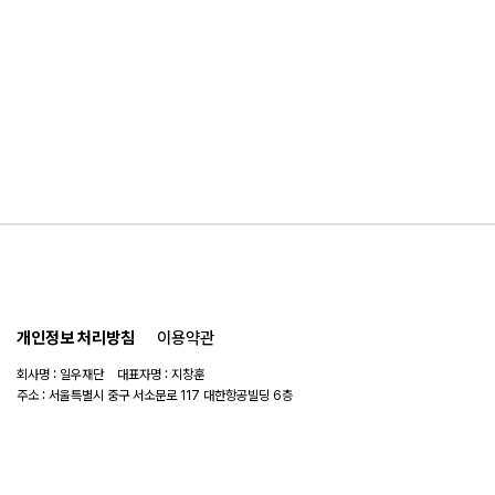
개인정보 처리방침
이용약관
회사명 : 일우재단 대표자명 : 지창훈
주소 : 서울특별시 중구 서소문로 117 대한항공빌딩 6층
사업자 번호 : 104-82-06151
연락처 :
02-753-6505
이메일 :
ilwoo_academy@naver.com
© 2025 일우재단. All rights reserved.