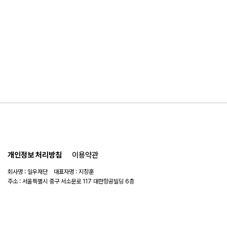
개인정보 처리방침
이용약관
회사명 : 일우재단 대표자명 : 지창훈
주소 : 서울특별시 중구 서소문로 117 대한항공빌딩 6층
사업자 번호 : 104-82-06151
연락처 :
02-753-6505
이메일 :
ilwoo_academy@naver.com
© 2025 일우재단. All rights reserved.