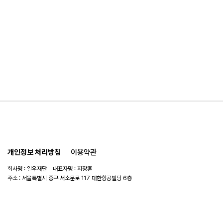
개인정보 처리방침
이용약관
회사명 : 일우재단 대표자명 : 지창훈
주소 : 서울특별시 중구 서소문로 117 대한항공빌딩 6층
사업자 번호 : 104-82-06151
연락처 :
02-753-6505
이메일 :
ilwoo_academy@naver.com
© 2025 일우재단. All rights reserved.