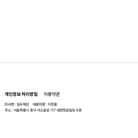
개인정보 처리방침
이용약관
회사명 : 일우재단 대표자명 : 지창훈
주소 : 서울특별시 중구 서소문로 117 대한항공빌딩 6층
사업자 번호 : 104-82-06151
연락처 :
02-753-6505
이메일 :
ilwoo_academy@naver.com
© 2025 일우재단. All rights reserved.