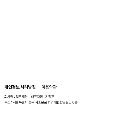
개인정보 처리방침
이용약관
회사명 : 일우재단 대표자명 : 지창훈
주소 : 서울특별시 중구 서소문로 117 대한항공빌딩 6층
사업자 번호 : 104-82-06151
연락처 :
02-753-6505
이메일 :
ilwoo_academy@naver.com
© 2025 일우재단. All rights reserved.