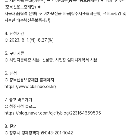
○ 지원계획 공고(청주시) ⇒ 신청·접수(충북신용보증재단) ⇒ 심의 및 추천
(충북신용보증재단) ⇒
자금대출(협력 은행) ⇒ 이차보전금 지급(청주시→협력은행) ⇒지도점검 및
사후관리(충북신용보증재단)
4. 신청기간
○ 2023. 8. 1.(화)~8.27.(일)
5. 구비서류
○ 사업자등록증 사본, 신분증, 사업장 임대차계약서 사본
6. 신청
○ 충북신용보증재단 홈페이지
https://www.cbsinbo.or.kr/
7. 공고 바로가기
○ 청주시청 블로그
https://blog.naver.com/cjcityblog/223164669595
8. 문의
○ 청주시 경제정책과 ☎043-201-1042