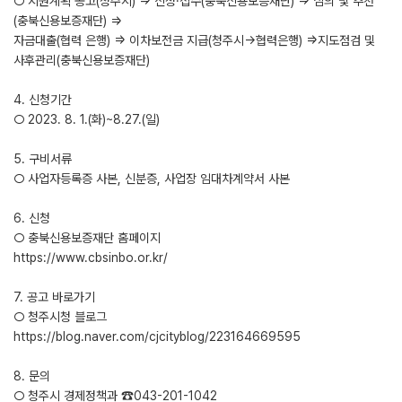
○ 지원계획 공고(청주시) ⇒ 신청·접수(충북신용보증재단) ⇒ 심의 및 추천
(충북신용보증재단) ⇒
자금대출(협력 은행) ⇒ 이차보전금 지급(청주시→협력은행) ⇒지도점검 및
사후관리(충북신용보증재단)
4. 신청기간
○ 2023. 8. 1.(화)~8.27.(일)
5. 구비서류
○ 사업자등록증 사본, 신분증, 사업장 임대차계약서 사본
6. 신청
○ 충북신용보증재단 홈페이지
https://www.cbsinbo.or.kr/
7. 공고 바로가기
○ 청주시청 블로그
https://blog.naver.com/cjcityblog/223164669595
8. 문의
○ 청주시 경제정책과 ☎043-201-1042