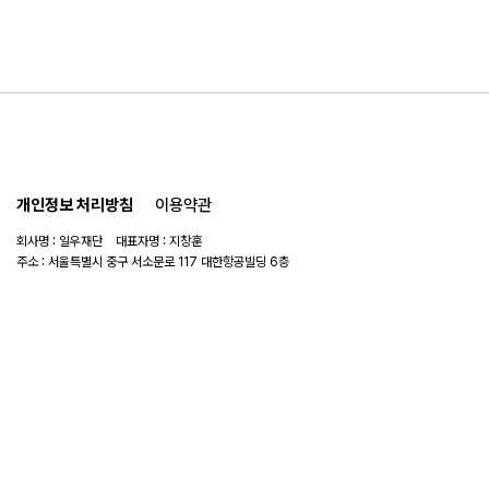
개인정보 처리방침
이용약관
회사명 : 일우재단 대표자명 : 지창훈
주소 : 서울특별시 중구 서소문로 117 대한항공빌딩 6층
사업자 번호 : 104-82-06151
연락처 :
02-753-6505
이메일 :
ilwoo_academy@naver.com
© 2025 일우재단. All rights reserved.