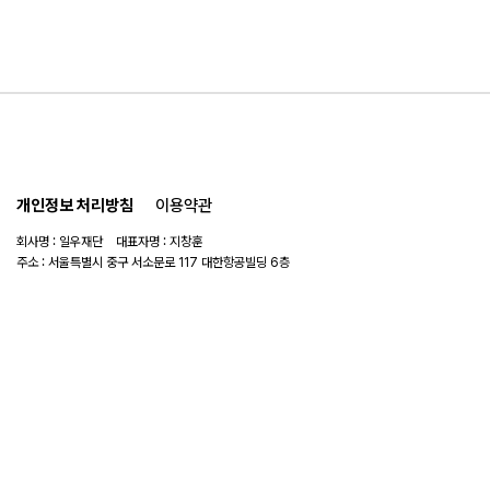
개인정보 처리방침
이용약관
회사명 : 일우재단 대표자명 : 지창훈
주소 : 서울특별시 중구 서소문로 117 대한항공빌딩 6층
사업자 번호 : 104-82-06151
연락처 :
02-753-6505
이메일 :
ilwoo_academy@naver.com
© 2025 일우재단. All rights reserved.