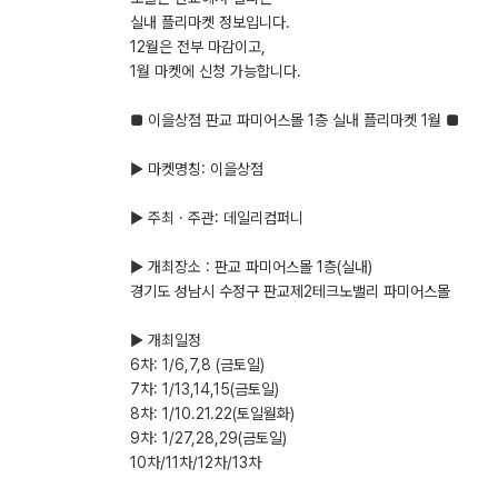
실내 플리마켓 정보입니다.
12월은 전부 마감이고,
1월 마켓에 신청 가능합니다.
■ 이을상점 판교 파미어스몰 1층 실내 플리마켓 1월 ■
▶ 마켓명칭: 이을상점
▶ 주최 · 주관: 데일리컴퍼니
▶ 개최장소 : 판교 파미어스몰 1층(실내)
경기도 성남시 수정구 판교제2테크노밸리 파미어스몰
▶ 개최일정
6차: 1/6,7,8 (금토일)
7차: 1/13,14,15(금토일)
8차: 1/10.21.22(토일월화)
9차: 1/27,28,29(금토일)
10차/11차/12차/13차