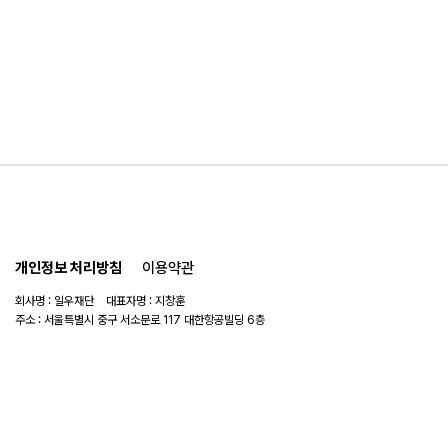
개인정보 처리방침
이용약관
회사명 : 일우재단 대표자명 : 지창훈
주소 : 서울특별시 중구 서소문로 117 대한항공빌딩 6층
사업자 번호 : 104-82-06151
연락처 :
02-753-6505
이메일 :
ilwoo_academy@naver.com
© 2025 일우재단. All rights reserved.