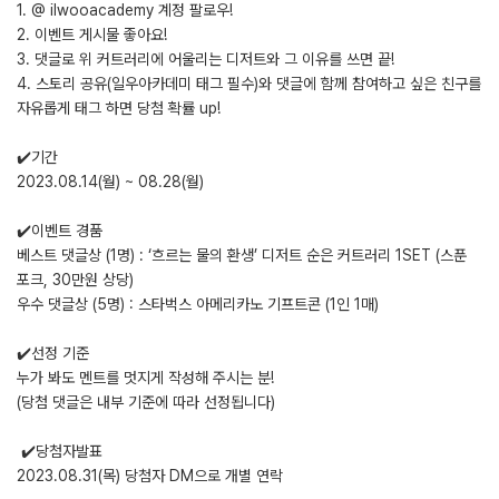
1. @ ilwooacademy 계정 팔로우!
2. 이벤트 게시물 좋아요!
3. 댓글로 위 커트러리에 어울리는 디저트와 그 이유를 쓰면 끝!
4. 스토리 공유(일우아카데미 태그 필수)와 댓글에 함께 참여하고 싶은 친구를
자유롭게 태그 하면 당첨 확률 up!
✔️기간
2023.08.14(월) ~ 08.28(월)
✔️이벤트 경품
베스트 댓글상 (1명) : ‘흐르는 물의 환생’ 디저트 순은 커트러리 1SET (스푼
포크, 30만원 상당)
우수 댓글상 (5명) : 스타벅스 아메리카노 기프트콘 (1인 1매)
✔️선정 기준
누가 봐도 멘트를 멋지게 작성해 주시는 분!
(당첨 댓글은 내부 기준에 따라 선정됩니다)
✔️당첨자발표
2023.08.31(목) 당첨자 DM으로 개별 연락