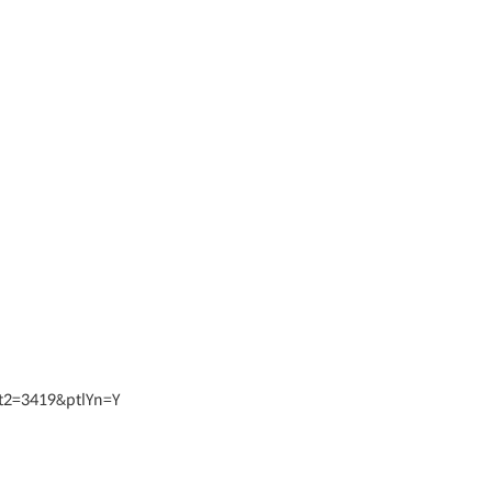
et2=3419&ptlYn=Y