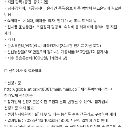
◦ 지원 항목 (중견· 중소기업)
• 임차‧장치비, 비품임차비, 온라인 등록‧홍보비 등 박람회 부스운영에 필요한
비용
- 쇼케이스, 시식대, 테이블, 의자, 전기 1kw, 홍보 포스터 등
• 전시품 운송통관비 * 출장자 항공료, 숙식비 등 체제비와 통역비 등 지원
제외
◦ 기 타
• 운송통관비/냉장(냉동) 비품임차비(24시간 전기료 지원 포함)
- 신선농산물(350만원/1회 참가시), 가공식품(150만원/1회 참가시)
• 사후 운송통관비(100만원/ 1개업체 당)
□ 선정심사 및 결과발표
◦ 선정기준
http://global.at.or.kr:8081/main/main.do국제식품박람회신청 →
참가업체 선정기준
* 참가업체 선정기준은 이전 모집과 달리 변경될 수 있으니 참가업체
선정기준 숙지 필요
◦ 선정심사위원회 : aT 내부 및 외부 농식품 수출 전문가로 구성하여 개최
◦ 결과발표 : 2023년 1월 10일(화) 18:00 * 신청 업체에 개별 안내
* http://global.at.or.kr → 사업신청 → 국제식품박람회신청 → 로그인 →