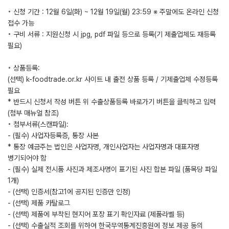
◦ 신청 기간 : 12월 6일(화) ~ 12월 19일(월) 23:59 ※ 주말에도 온라인 신청
접수 가능
◦ 구비 서류 : 지원신청 시 jpg, pdf 파일 등으로 등록(기 제출업체도 재등록
필요)
◦ 상품등록:
(선택) k-foodtrade.or.kr 사이트 내 출전 상품 등록 / 기제출업체 수정등록
필요
* 반드시 신청서 작성 버튼 위 수출상품등록 바로가기 버튼을 클릭하고 입력
(첨부 매뉴얼 참조)
◦ 첨부서류(스캔파일):
- (필수) 사업자등록증, 통장 사본
* 통장 예금주는 법인은 사업자명, 개인사업자는 사업자명과 대표자명
병기되어야 함
- (필수) 실제 전시품 사진과 제조사명이 표기된 사진 합본 파일 (품목당 파일
1개)
- (선택) 인증서(참고1에 공지된 인증만 인정)
- (선택) 제품 카탈로그
- (선택) 제품에 부착된 현지어 포장 표기 확인자료 (제품라벨 등)
- (선택) 수출실적 조회를 위하여 한국무역통계진흥원에 정보 제공 동의