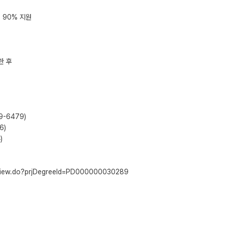
 90% 지원
한 후
-6479)
6)
)
PrjView.do?prjDegreeId=PD000000030289