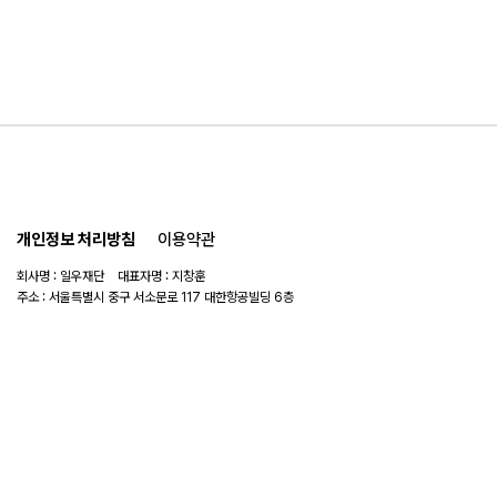
개인정보 처리방침
이용약관
회사명 : 일우재단 대표자명 : 지창훈
주소 : 서울특별시 중구 서소문로 117 대한항공빌딩 6층
사업자 번호 : 104-82-06151
연락처 :
02-753-6505
이메일 :
ilwoo_academy@naver.com
© 2025 일우재단. All rights reserved.