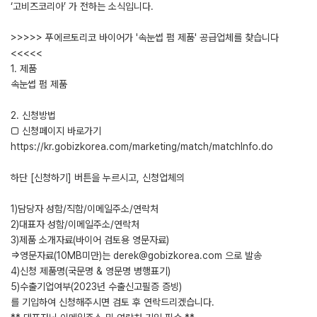
‘고비즈코리아’ 가 전하는 소식입니다.
>>>>> 푸에르토리코 바이어가 '속눈썹 펌 제품' 공급업체를 찾습니다
<<<<<
1. 제품
속눈썹 펌 제품
2. 신청방법
□ 신청페이지 바로가기
https://kr.gobizkorea.com/marketing/match/matchInfo.do
하단 [신청하기] 버튼을 누르시고, 신청업체의
1)담당자 성함/직함/이메일주소/연락처
2)대표자 성함/이메일주소/연락처
3)제품 소개자료(바이어 검토용 영문자료)
=>영문자료(10MB미만)는 derek@gobizkorea.com 으로 발송
4)신청 제품명(국문명 & 영문명 병행표기)
5)수출기업여부(2023년 수출신고필증 증빙)
를 기입하여 신청해주시면 검토 후 연락드리겠습니다.