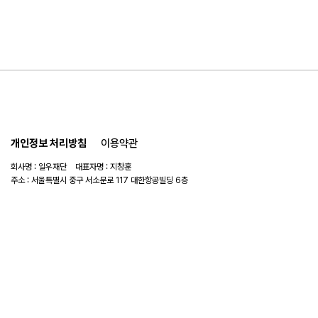
개인정보 처리방침
이용약관
회사명 : 일우재단 대표자명 : 지창훈
주소 : 서울특별시 중구 서소문로 117 대한항공빌딩 6층
사업자 번호 : 104-82-06151
연락처 :
02-753-6505
이메일 :
ilwoo_academy@naver.com
© 2025 일우재단. All rights reserved.