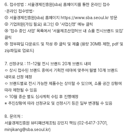
6. 접수방법 : 서울경제진흥원(sba) 홈페이지를 통한 온라인 접수
-온라인 접수방법-
① 서울경제진흥원(sba) 홈페이지 https://www.sba.seoul.kr 방문
② 기업회원(가입 필요) 로그인 ③ ‘사업신청’ 메뉴 클릭
④ ‘접수 중인 사업’ 목록에서 ‘서울제조산업허브 내 쇼룸 전시브랜드 모집’
클릭
⑤ 첨부파일 다운로드 및 작성 ⑤ 클릭 및 제출 (용량 30MB 제한, pdf 및
zip파일로 업로드)
7. 선정규모 : 11~12월 전시 브랜드 20개 브랜드 내외
ㅇ 상시 접수된 브랜드 중에서 기획전 테마에 맞추어 월별 10개 브랜드
내외로 선정 예정
ㅇ 브랜드별로 전시 가능한 제품수는 상이할 수 있으며, 쇼룸 공간 상황에
따라 제한될 수 있음
ㅇ 10월 중순 별도 심사계획 수립 후 진행예정
※ 추진상황에 따라 선정규모 및 선정시기 등은 일부 변경될 수 있음
8. 문의처 :
서울경제진흥원 뷰티패션제조팀 강민지 책임 (02-6417-3701,
minjikang@sba.seoul.kr)