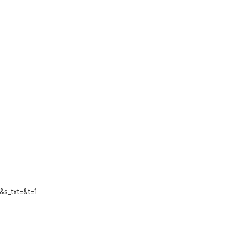
&s_txt=&t=1