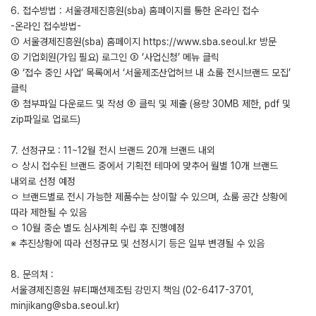
6. 접수방법 : 서울경제진흥원(sba) 홈페이지를 통한 온라인 접수
-온라인 접수방법-
① 서울경제진흥원(sba) 홈페이지 https://www.sba.seoul.kr 방문
② 기업회원(가입 필요) 로그인 ③ ‘사업신청’ 메뉴 클릭
④ ‘접수 중인 사업’ 목록에서 ‘서울제조산업허브 내 쇼룸 전시브랜드 모집’
클릭
⑤ 첨부파일 다운로드 및 작성 ⑤ 클릭 및 제출 (용량 30MB 제한, pdf 및
zip파일로 업로드)
7. 선정규모 : 11~12월 전시 브랜드 20개 브랜드 내외
ㅇ 상시 접수된 브랜드 중에서 기획전 테마에 맞추어 월별 10개 브랜드
내외로 선정 예정
ㅇ 브랜드별로 전시 가능한 제품수는 상이할 수 있으며, 쇼룸 공간 상황에
따라 제한될 수 있음
ㅇ 10월 중순 별도 심사계획 수립 후 진행예정
※ 추진상황에 따라 선정규모 및 선정시기 등은 일부 변경될 수 있음
8. 문의처 :
서울경제진흥원 뷰티패션제조팀 강민지 책임 (02-6417-3701,
minjikang@sba.seoul.kr)