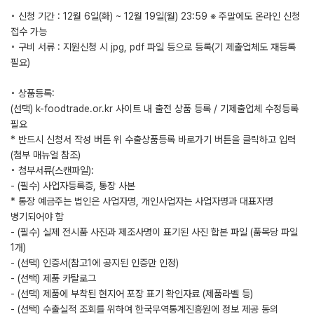
◦ 신청 기간 : 12월 6일(화) ~ 12월 19일(월) 23:59 ※ 주말에도 온라인 신청
접수 가능
◦ 구비 서류 : 지원신청 시 jpg, pdf 파일 등으로 등록(기 제출업체도 재등록
필요)
◦ 상품등록:
(선택) k-foodtrade.or.kr 사이트 내 출전 상품 등록 / 기제출업체 수정등록
필요
* 반드시 신청서 작성 버튼 위 수출상품등록 바로가기 버튼을 클릭하고 입력
(첨부 매뉴얼 참조)
◦ 첨부서류(스캔파일):
- (필수) 사업자등록증, 통장 사본
* 통장 예금주는 법인은 사업자명, 개인사업자는 사업자명과 대표자명
병기되어야 함
- (필수) 실제 전시품 사진과 제조사명이 표기된 사진 합본 파일 (품목당 파일
1개)
- (선택) 인증서(참고1에 공지된 인증만 인정)
- (선택) 제품 카탈로그
- (선택) 제품에 부착된 현지어 포장 표기 확인자료 (제품라벨 등)
- (선택) 수출실적 조회를 위하여 한국무역통계진흥원에 정보 제공 동의