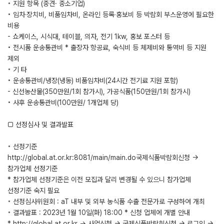
◦ 지원 항목 (중견· 중소기업)
• 임차‧장치비, 비품임차비, 온라인 등록‧홍보비 등 박람회 부스운영에 필요한
비용
- 쇼케이스, 시식대, 테이블, 의자, 전기 1kw, 홍보 포스터 등
• 전시품 운송통관비 * 출장자 항공료, 숙식비 등 체제비와 통역비 등 지원
제외
◦ 기 타
• 운송통관비/냉장(냉동) 비품임차비(24시간 전기료 지원 포함)
- 신선농산물(350만원/1회 참가시), 가공식품(150만원/1회 참가시)
• 사후 운송통관비(100만원/ 1개업체 당)
□ 선정심사 및 결과발표
◦ 선정기준
http://global.at.or.kr:8081/main/main.do국제식품박람회신청 →
참가업체 선정기준
* 참가업체 선정기준은 이전 모집과 달리 변경될 수 있으니 참가업체
선정기준 숙지 필요
◦ 선정심사위원회 : aT 내부 및 외부 농식품 수출 전문가로 구성하여 개최
◦ 결과발표 : 2023년 1월 10일(화) 18:00 * 신청 업체에 개별 안내
* http://global.at.or.kr → 사업신청 → 국제식품박람회신청 → 로그인 →