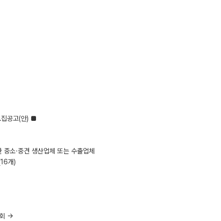
집공고(안) ■
한 중소·중견 생산업체 또는 수출업체
16개)
람회 →