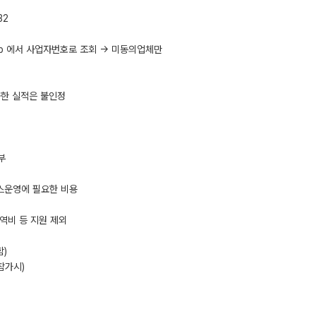
32
at.jsp 에서 사업자번호로 조회 → 미동의업체만
출한 실적은 불인정
부
부스운영에 필요한 비용
통역비 등 지원 제외
함)
참가시)