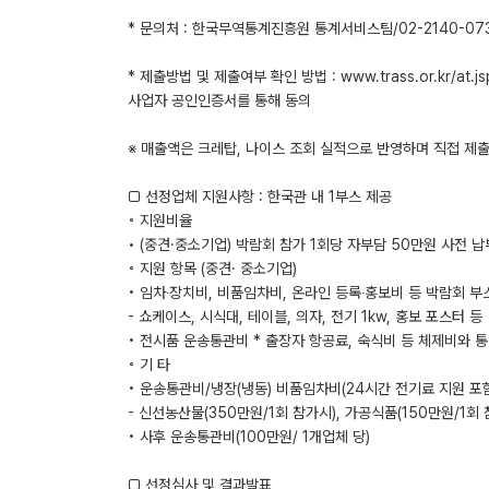
* 문의처 : 한국무역통계진흥원 통계서비스팀/02-2140-07
* 제출방법 및 제출여부 확인 방법 : www.trass.or.kr/
사업자 공인인증서를 통해 동의
※ 매출액은 크레탑, 나이스 조회 실적으로 반영하며 직접 제
□ 선정업체 지원사항 : 한국관 내 1부스 제공
◦ 지원비율
• (중견·중소기업) 박람회 참가 1회당 자부담 50만원 사전 납
◦ 지원 항목 (중견· 중소기업)
• 임차‧장치비, 비품임차비, 온라인 등록‧홍보비 등 박람회 
- 쇼케이스, 시식대, 테이블, 의자, 전기 1kw, 홍보 포스터 등
• 전시품 운송통관비 * 출장자 항공료, 숙식비 등 체제비와 
◦ 기 타
• 운송통관비/냉장(냉동) 비품임차비(24시간 전기료 지원 포
- 신선농산물(350만원/1회 참가시), 가공식품(150만원/1회 
• 사후 운송통관비(100만원/ 1개업체 당)
□ 선정심사 및 결과발표