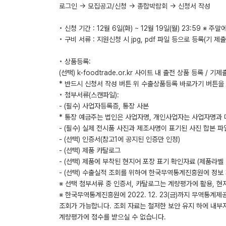
로그인 → 모집공고/신청 → 종합박람회 → 신청서 작성
◦ 신청 기간 : 12월 6일(화) ~ 12월 19일(월) 23:59 ※
◦ 구비 서류 : 지원신청 시 jpg, pdf 파일 등으로 등록(기 
◦ 상품등록:
(선택) k-foodtrade.or.kr 사이트 내 출전 상품 등록 /
* 반드시 신청서 작성 버튼 위 수출상품등록 바로가기 버튼을
◦ 첨부서류(스캔파일):
- (필수) 사업자등록증, 통장 사본
* 통장 예금주는 법인은 사업자명, 개인사업자는 사업자명과
- (필수) 실제 전시품 사진과 제조사명이 표기된 사진 합본 파일
- (선택) 인증서(참고1에 공지된 인증만 인정)
- (선택) 제품 카탈로그
- (선택) 제품에 부착된 현지어 포장 표기 확인자료 (제품라벨 
- (선택) 수출실적 조회를 위하여 한국무역통계진흥원에 정보
※ 선택 첨부서류 중 인증서, 카탈로그는 계량평가에 활용, 
※ 한국무역통계진흥원에 2022. 12. 23(금)까지 무역통계
조회가 가능합니다. 조회 자료는 철저한 보안 유지 하에 내부
계량평가에 점수를 받으실 수 없습니다.