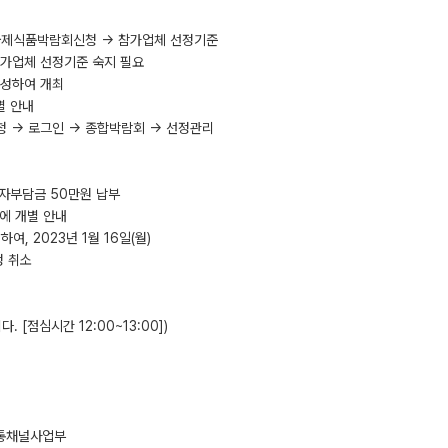
main.do국제식품박람회신청 → 참가업체 선정기준
참가업체 선정기준 숙지 필요
구성하여 개최
개별 안내
박람회신청 → 로그인 → 종합박람회 → 선정관리
시 자부담금 50만원 납부
체에 개별 안내
여, 2023년 1월 16일(월)
정 취소
 [점심시간 12:00~13:00])
신유통채널사업부