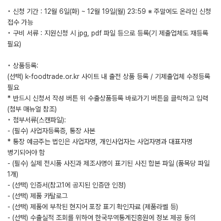
◦ 신청 기간 : 12월 6일(화) ~ 12월 19일(월) 23:59 ※ 주말에도 온라인 신청
접수 가능
◦ 구비 서류 : 지원신청 시 jpg, pdf 파일 등으로 등록(기 제출업체도 재등록
필요)
◦ 상품등록:
(선택) k-foodtrade.or.kr 사이트 내 출전 상품 등록 / 기제출업체 수정등록
필요
* 반드시 신청서 작성 버튼 위 수출상품등록 바로가기 버튼을 클릭하고 입력
(첨부 매뉴얼 참조)
◦ 첨부서류(스캔파일):
- (필수) 사업자등록증, 통장 사본
* 통장 예금주는 법인은 사업자명, 개인사업자는 사업자명과 대표자명
병기되어야 함
- (필수) 실제 전시품 사진과 제조사명이 표기된 사진 합본 파일 (품목당 파일
1개)
- (선택) 인증서(참고1에 공지된 인증만 인정)
- (선택) 제품 카탈로그
- (선택) 제품에 부착된 현지어 포장 표기 확인자료 (제품라벨 등)
- (선택) 수출실적 조회를 위하여 한국무역통계진흥원에 정보 제공 동의