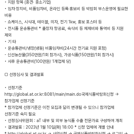
◦ 지원 항목 (중견· 중소기업)
• 임차‧장치비, 비품임차비, 온라인 등록‧홍보비 등 박람회 부스운영에 필요한
비용
- 쇼케이스, 시식대, 테이블, 의자, 전기 1kw, 홍보 포스터 등
• 전시품 운송통관비 * 출장자 항공료, 숙식비 등 체제비와 통역비 등 지원
제외
◦ 기 타
• 운송통관비/냉장(냉동) 비품임차비(24시간 전기료 지원 포함)
- 신선농산물(350만원/1회 참가시), 가공식품(150만원/1회 참가시)
• 사후 운송통관비(100만원/ 1개업체 당)
□ 선정심사 및 결과발표
◦ 선정기준
http://global.at.or.kr:8081/main/main.do국제식품박람회신청 →
참가업체 선정기준
* 참가업체 선정기준은 이전 모집과 달리 변경될 수 있으니 참가업체
선정기준 숙지 필요
◦ 선정심사위원회 : aT 내부 및 외부 농식품 수출 전문가로 구성하여 개최
◦ 결과발표 : 2023년 1월 10일(화) 18:00 * 신청 업체에 개별 안내
* http://global.at.or.kr → 사업신청 → 국제식품박람회신청 → 로그인 →