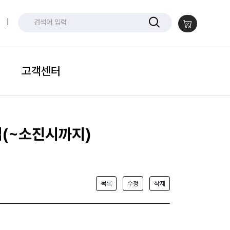
|
고객센터
집(~소진시까지)
목록
수정
삭제