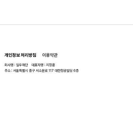
개인정보 처리방침
이용약관
회사명 : 일우재단 대표자명 : 지창훈
주소 : 서울특별시 중구 서소문로 117 대한항공빌딩 6층
사업자 번호 : 104-82-06151
연락처 :
02-753-6505
이메일 :
ilwoo_academy@naver.com
© 2025 일우재단. All rights reserved.