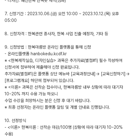
- 디자인: 패션한복 단속곳 제작(심화)
7. 신청기간 : 2023.10.06.(금) 오전 10:00 ~ 2023.10.12.(목) 오후
05:00
8. 신청자격 : 한복관련 종사자, 한복 사업 진출 예정자, 기타 등
9. 신청방법 : 한복마름방 온라인 플랫폼을 통해 신청
- 온라인플랫폼 hanbokedu.kcdf.kr
※ <한복제작실습, 디자인실습> 과목은 추가자료(별첨#1) 필수 작성하여
신청서에 첨부하여 제출해야 신청 완료됩니다.
추가자료(별첨#1)은 플랫폼 상단 메뉴바 [교육과정안내]→ [교육신청하기]→
[프로그램개요] 하단에 첨부되어 있습니다.
※ <이론> 과목은 선착순 접수이나, 한복마름방 내부 상황에 따라 대기자
10~20% 까지 수용 가능 하오니
수업 수강을 희망하시는 분은 신청 후 대기 바랍니다.
※ 최종 선정자는 온라인 플랫폼 알림 및 개별 안내로 진행됩니다.
10. 선정방식
- <이론> 한복이론 : 선착순 마감/100명 (상황에 따라 대기자 10~20%
수용)