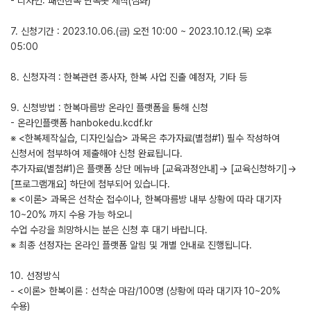
- 디자인: 패션한복 단속곳 제작(심화)
7. 신청기간 : 2023.10.06.(금) 오전 10:00 ~ 2023.10.12.(목) 오후
05:00
8. 신청자격 : 한복관련 종사자, 한복 사업 진출 예정자, 기타 등
9. 신청방법 : 한복마름방 온라인 플랫폼을 통해 신청
- 온라인플랫폼 hanbokedu.kcdf.kr
※ <한복제작실습, 디자인실습> 과목은 추가자료(별첨#1) 필수 작성하여
신청서에 첨부하여 제출해야 신청 완료됩니다.
추가자료(별첨#1)은 플랫폼 상단 메뉴바 [교육과정안내]→ [교육신청하기]→
[프로그램개요] 하단에 첨부되어 있습니다.
※ <이론> 과목은 선착순 접수이나, 한복마름방 내부 상황에 따라 대기자
10~20% 까지 수용 가능 하오니
수업 수강을 희망하시는 분은 신청 후 대기 바랍니다.
※ 최종 선정자는 온라인 플랫폼 알림 및 개별 안내로 진행됩니다.
10. 선정방식
- <이론> 한복이론 : 선착순 마감/100명 (상황에 따라 대기자 10~20%
수용)