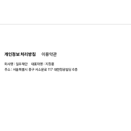
개인정보 처리방침
이용약관
회사명 : 일우재단 대표자명 : 지창훈
주소 : 서울특별시 중구 서소문로 117 대한항공빌딩 6층
사업자 번호 : 104-82-06151
연락처 :
02-753-6505
이메일 :
ilwoo_academy@naver.com
© 2025 일우재단. All rights reserved.