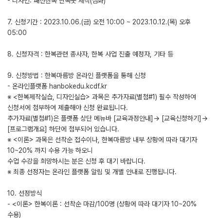
- 디자인: 패션한복 단속곳 제작(심화)
7. 신청기간 : 2023.10.06.(금) 오전 10:00 ~ 2023.10.12.(목) 오후
05:00
8. 신청자격 : 한복관련 종사자, 한복 사업 진출 예정자, 기타 등
9. 신청방법 : 한복마름방 온라인 플랫폼을 통해 신청
- 온라인플랫폼 hanbokedu.kcdf.kr
※ <한복제작실습, 디자인실습> 과목은 추가자료(별첨#1) 필수 작성하여
신청서에 첨부하여 제출해야 신청 완료됩니다.
추가자료(별첨#1)은 플랫폼 상단 메뉴바 [교육과정안내]→ [교육신청하기]→
[프로그램개요] 하단에 첨부되어 있습니다.
※ <이론> 과목은 선착순 접수이나, 한복마름방 내부 상황에 따라 대기자
10~20% 까지 수용 가능 하오니
수업 수강을 희망하시는 분은 신청 후 대기 바랍니다.
※ 최종 선정자는 온라인 플랫폼 알림 및 개별 안내로 진행됩니다.
10. 선정방식
- <이론> 한복이론 : 선착순 마감/100명 (상황에 따라 대기자 10~20%
수용)