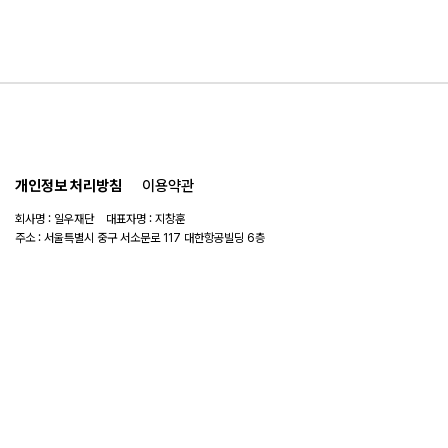
개인정보 처리방침
이용약관
회사명 : 일우재단 대표자명 : 지창훈
주소 : 서울특별시 중구 서소문로 117 대한항공빌딩 6층
사업자 번호 : 104-82-06151
연락처 :
02-753-6505
이메일 :
ilwoo_academy@naver.com
© 2025 일우재단. All rights reserved.