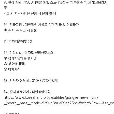
9. 현장 지원 : 1500테이블 3개, 스트리밍전구, 하부현수막, 전기(고용량X)
등
- 그 외 지원사항은 신청 시 문의 필수!
10. 환불규정 : 개인적인 사유로 인한 환불 및 이월불가
◈ 주최 측 취소 시 환불
11. 주차지원여부 : X
12. 신청방법 : 문자로 신청해주세요
① 참가희망하는 행사명
② 상호명-품목
③ 디피사진
13. 담당자 연락처 : 010-3723-0879
14. 출처 바로가기 : 대한공예협회
https://www.koreahand.or.kr/subfiles/gongye_news.html?
__board__pass__mode=Y29udGVudF9nb25neWVfbmV3cw==&sc_colu