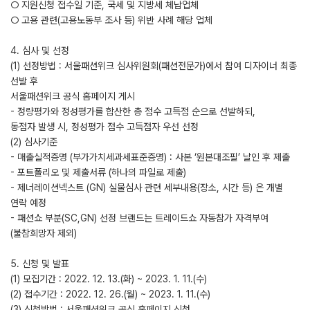
○ 지원신청 접수일 기준, 국세 및 지방세 체납업체
○ 고용 관련(고용노동부 조사 등) 위반 사례 해당 업체
4. 심사 및 선정
(1) 선정방법 : 서울패션위크 심사위원회(패션전문가)에서 참여 디자이너 최종
선발 후
서울패션위크 공식 홈페이지 게시
- 정량평가와 정성평가를 합산한 총 점수 고득점 순으로 선발하되,
동점자 발생 시, 정성평가 점수 고득점자 우선 선정
(2) 심사기준
- 매출실적증명 (부가가치세과세표준증명) : 사본 ‘원본대조필’ 날인 후 제출
- 포트폴리오 및 제출서류 (하나의 파일로 제출)
- 제너레이션넥스트 (GN) 실물심사 관련 세부내용(장소, 시간 등) 은 개별
연락 예정
- 패션쇼 부분(SC,GN) 선정 브랜드는 트레이드쇼 자동참가 자격부여
(불참희망자 제외)
5. 신청 및 발표
(1) 모집기간 : 2022. 12. 13.(화) ~ 2023. 1. 11.(수)
(2) 접수기간 : 2022. 12. 26.(월) ~ 2023. 1. 11.(수)
(3) 신청방법 : 서울패션위크 공식 홈페이지 신청