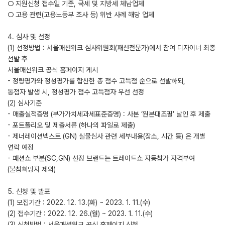
○ 지원신청 접수일 기준, 국세 및 지방세 체납업체
○ 고용 관련(고용노동부 조사 등) 위반 사례 해당 업체
4. 심사 및 선정
(1) 선정방법 : 서울패션위크 심사위원회(패션전문가)에서 참여 디자이너 최종
선발 후
서울패션위크 공식 홈페이지 게시
- 정량평가와 정성평가를 합산한 총 점수 고득점 순으로 선발하되,
동점자 발생 시, 정성평가 점수 고득점자 우선 선정
(2) 심사기준
- 매출실적증명 (부가가치세과세표준증명) : 사본 ‘원본대조필’ 날인 후 제출
- 포트폴리오 및 제출서류 (하나의 파일로 제출)
- 제너레이션넥스트 (GN) 실물심사 관련 세부내용(장소, 시간 등) 은 개별
연락 예정
- 패션쇼 부분(SC,GN) 선정 브랜드는 트레이드쇼 자동참가 자격부여
(불참희망자 제외)
5. 신청 및 발표
(1) 모집기간 : 2022. 12. 13.(화) ~ 2023. 1. 11.(수)
(2) 접수기간 : 2022. 12. 26.(월) ~ 2023. 1. 11.(수)
(3) 신청방법 : 서울패션위크 공식 홈페이지 신청