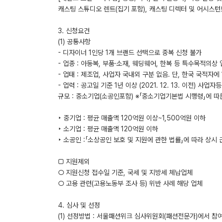
캐스팅 스튜디오 렌트(집기 포함), 캐스팅 디렉터 및 어시스턴
3. 신청요건
(1) 공통사항
- 디자이너 1인당 1개 브랜드 선택으로 중복 신청 불가
- 업종 : 아동복, 부품·소재, 웨딩웨어, 한복 등 특수목적의상
- 업태 : 제조업, 사업자 국내외 구분 없음. 단, 한국 국적자에
- 업력 : 공고일 기준 1년 이상 (2021. 12. 13. 이전) 사업자
규모 : 중소기업(소공인포함) ※「중소기업기본법 시행령」에 따
‣ 중기업 : 평균 매출액 120억원 이상~1,500억원 이하
‣ 소기업 : 평균 매출액 120억원 이하
‣ 소공인 :「소상공인 보호 및 지원에 관한 법률」에 따라 상시 
□ 지원제외
○ 지원신청 접수일 기준, 국세 및 지방세 체납업체
○ 고용 관련(고용노동부 조사 등) 위반 사례 해당 업체
4. 심사 및 선정
(1) 선정방법 : 서울패션위크 심사위원회(패션전문가)에서 참