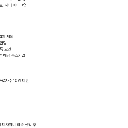
트, 헤어 메이크업
 업체 제외
 한함
등록 요건
른 해당 중소기업
근로자수 10명 미만
여 디자이너 최종 선발 후