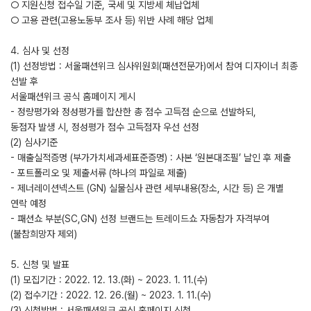
○ 지원신청 접수일 기준, 국세 및 지방세 체납업체
○ 고용 관련(고용노동부 조사 등) 위반 사례 해당 업체
4. 심사 및 선정
(1) 선정방법 : 서울패션위크 심사위원회(패션전문가)에서 참여 디자이너 최종
선발 후
서울패션위크 공식 홈페이지 게시
- 정량평가와 정성평가를 합산한 총 점수 고득점 순으로 선발하되,
동점자 발생 시, 정성평가 점수 고득점자 우선 선정
(2) 심사기준
- 매출실적증명 (부가가치세과세표준증명) : 사본 ‘원본대조필’ 날인 후 제출
- 포트폴리오 및 제출서류 (하나의 파일로 제출)
- 제너레이션넥스트 (GN) 실물심사 관련 세부내용(장소, 시간 등) 은 개별
연락 예정
- 패션쇼 부분(SC,GN) 선정 브랜드는 트레이드쇼 자동참가 자격부여
(불참희망자 제외)
5. 신청 및 발표
(1) 모집기간 : 2022. 12. 13.(화) ~ 2023. 1. 11.(수)
(2) 접수기간 : 2022. 12. 26.(월) ~ 2023. 1. 11.(수)
(3) 신청방법 : 서울패션위크 공식 홈페이지 신청