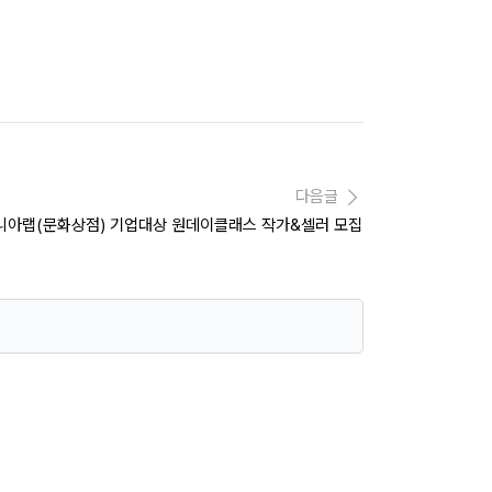
다음글
코니아랩(문화상점) 기업대상 원데이클래스 작가&셀러 모집