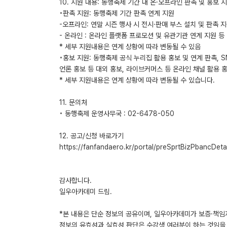
10. 지원 내용: 동행축제 기간 내 온·오프라인 판촉 및 홍보 
◦판촉 지원: 동행축제 기간 판촉 연계 지원
-오프라인: 연말 시즌 행사 시 전시·판매 부스 설치 및 판촉 
- 온라인 : 온라인 플랫폼 프로모션 및 유관기관 연계 지원 등
* 세부 지원내용은 연계 상황에 따라 변동될 수 있음
◦홍보 지원: 동행축제 공식 누리집 활용 홍보 및 연계 판촉, S
언론 홍보 등 대외 홍보, 라이브커머스 등 온라인 채널 활용 
* 세부 지원내용은 연계 상황에 따라 변동될 수 있습니다.
11. 문의처
◦ 동행축제 운영사무국 : 02-6478-050
12. 공고/신청 바로가기
https://fanfandaero.kr/portal/preSprtBizPbancDe
감사합니다.
일우아카데미 드림.
*본 내용은 단순 정보의 공유이며, 일우아카데미가 보증·책임
정보의 유효성과 실효성 판단은 수강생 여러분이 하는 것임을 