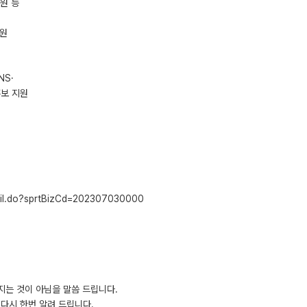
지원 등
지원
NS·
홍보 지원
tail.do?sprtBizCd=202307030000
지는 것이 아님을 말씀 드립니다.
다시 한번 알려 드립니다.