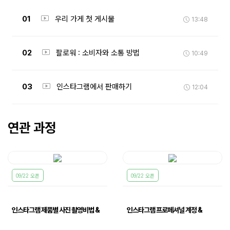
01
우리 가게 첫 게시물
13:48
02
팔로워 : 소비자와 소통 방법
10:49
03
인스타그램에서 판매하기
12:04
연관 과정
09/22 오픈
09/22 오픈
인스타그램 제품별 사진 촬영비법 &
인스타그램 프로페셔널 계정 &
실습...
프로필·게......