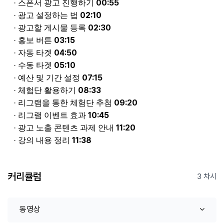
00:55
·
스폰서
광고 진행하기
02:10
·
광고
설정하는 법
02:30
·
광고할
게시물 등록
03:15
·
홍보
버튼
04:50
·
자동
타겟
05:10
·
수동
타겟
07:15
·
예산
및 기간 설정
08:33
·
체험단
활용하기
09:20
·
리그램을
통한
체험단
추첨
10:45
·
리그램
이벤트 효과
11:20
·
광고
노출
콘텐츠
과제 안내
11:38
·
강의
내용 정리
커리큘럼
3 차시
동영상