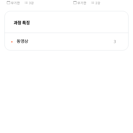
무기한
3강
무기한
2강
과정 특징
3
동영상