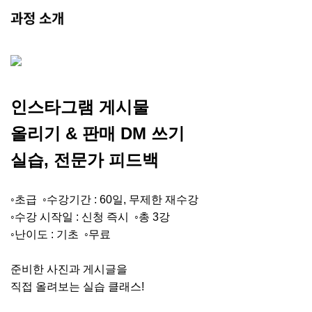
과정 소개
인스타그램
게시물
올리기
&
판매
DM
쓰기
실습
,
전문가
피드백
◦
초급
◦수강기간
: 60
일
,
무제한 재수강
◦수강 시작일
:
신청 즉시
◦총
3
강
◦난이도
:
기초 ◦무료
준비한
사진과
게시글을
직접
올려보는 실습 클래스
!