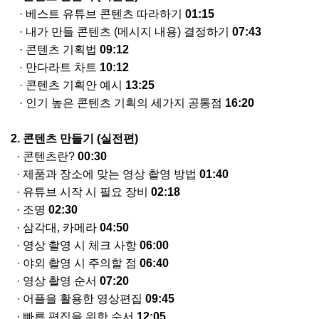
·
베스트
유튜브
콘텐츠
따라하기
01:15
·
내가 만들
콘텐츠
(
메시지 내용
)
결정하기
07:43
·
콘텐츠
기획법
09:12
·
만다라트
차트
10:12
·
콘텐츠
기획안
예시
13:25
·
인기 높은
콘텐츠
기획의 세가지 공통점
16:20
2.
콘텐츠
만들기
(
실전편
)
·
콘텐츠란
?
00:30
·
제품과
장소에 맞는 영상 촬영
방법
01:40
·
유튜브
시작 시 필요 장비
02:18
·
조명
02:30
·
삼각대
,
카메라
04:50
·
영상
촬영 시 체크
사항
06:00
·
야외
촬영 시 주의할 점
06:40
·
영상
촬영 순서
07:20
·
어플을
활용한 영상편집
09:45
·
빠른
편집을 위한 순서
12:05