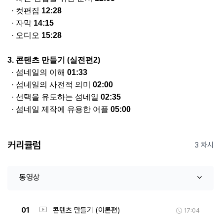
·
컷편집
12:28
·
자막
14:15
·
오디오
15:28
3.
콘텐츠
만들기
(
실전편
2)
·
섬네일의
이해
01:33
·
섬네일의
사전적 의미
02:00
·
선택을 유도하는
섬네일
02:35
·
섬네일
제작에 유용한
어플
05:00
커리큘럼
3 차시
동영상
01
콘텐츠 만들기 (이론편)
17:04