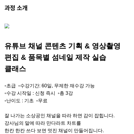
과정 소개
유튜브
채널
콘텐츠
기획
&
영상촬영
편집
&
품목별
섬네일
제작 실습
클래스
◦초급
◦
수강기간
: 60
일
,
무제한 재수강 가능
◦
수강 시작일
:
신청 즉시
◦
총
3
강
◦
난이도
:
기초 ◦
무료
잘 나가는 소상공인 채널을 따라 하면 감이 잡힙니다
.
강사님의
말에 따라
만다라트
차트를
한칸
한칸
쓰다 보면
멋진 채널이 만들어집니다
.