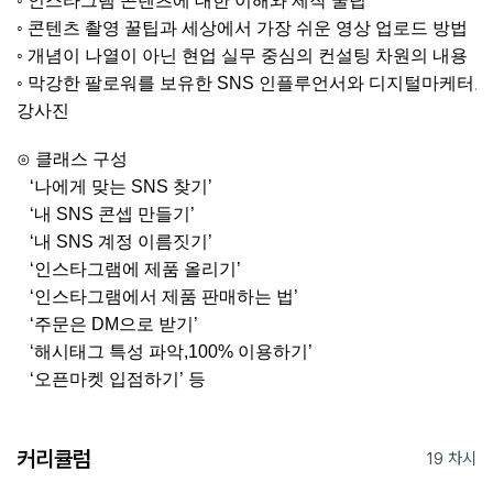
◦
인스타그램 콘텐츠에
대한 이해와 제작
꿀팁
◦
콘텐츠
촬영
꿀팁과
세상에서 가장 쉬운 영상 업로드 방법
◦
개념이 나열이 아닌 현업 실무 중심의 컨설팅 차원의 내용
◦
막강한
팔로워를
보유한
SNS
인플루언서와
디지털마케터로
강사진
⊙ 클래스 구성
‘
나에게 맞는
SNS
찾기
’
‘
내
SNS
콘셉
만들기
’
‘
내
SNS
계정
이름짓기
’
‘
인스타그램에
제품 올리기
’
‘
인스타그램에서
제품 판매하는 법
’
‘
주문은
DM
으로 받기
’
‘
해시태그 특성 파악
,100%
이용하기
’
‘
오픈마켓
입점하기
’
등
커리큘럼
19 차시