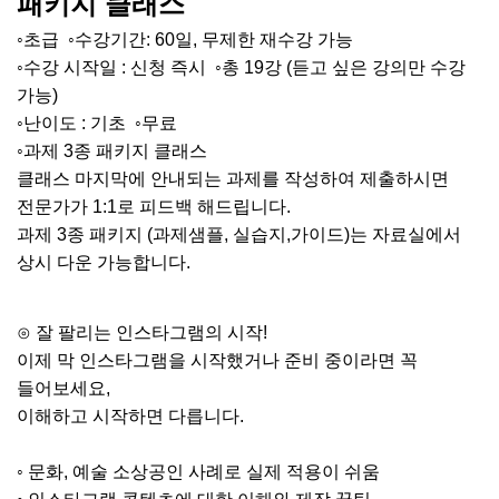
패키지 클래스
◦
초급
◦수강기간
: 60
일, 무제한
재수강 가능
◦수강 시작일
:
신청 즉시
◦총
19
강
(
듣고 싶은 강의만 수강
가능
)
◦난이도
:
기초
◦무료
◦
과제
3
종 패키지 클래스
클래스 마지막에 안내되는
과제를 작성하여 제출하시면
전문가가
1:1
로 피드백 해드립니다
.
과제
3
종 패키지
(
과제샘플
,
실습지
,
가이드
)
는 자료실에서
상시 다운 가능합니다
.
⊙ 잘 팔리는
인스타그
램
의
시작
!
이제 막
인스타그램을
시작했거나 준비 중이라면
꼭
들어보세요
,
이해하고 시작하면 다릅니다.
◦ 문화
,
예술 소상공인 사례로 실제 적용이 쉬움