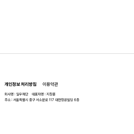
개인정보 처리방침
이용약관
회사명 : 일우재단 대표자명 : 지창훈
주소 : 서울특별시 중구 서소문로 117 대한항공빌딩 6층
사업자 번호 : 104-82-06151
연락처 :
02-753-6505
이메일 :
ilwoo_academy@naver.com
© 2025 일우재단. All rights reserved.