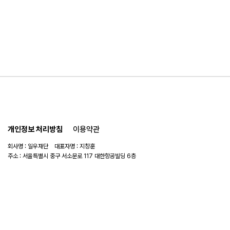
개인정보 처리방침
이용약관
회사명 : 일우재단 대표자명 : 지창훈
주소 : 서울특별시 중구 서소문로 117 대한항공빌딩 6층
사업자 번호 : 104-82-06151
연락처 :
02-753-6505
이메일 :
ilwoo_academy@naver.com
© 2025 일우재단. All rights reserved.