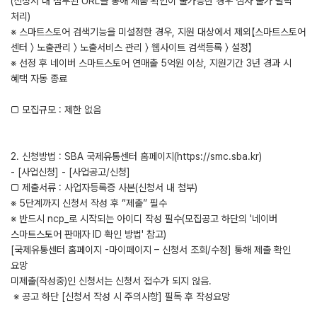
(신청서 내 첨부된 URL을 통해 제품 확인이 불가능한 경우 심사 불가 탈락
처리)
※ 스마트스토어 검색기능을 미설정한 경우, 지원 대상에서 제외【스마트스토어
센터 〉 노출관리 〉 노출서비스 관리 〉 웹사이트 검색등록 〉 설정】
※ 선정 후 네이버 스마트스토어 연매출 5억원 이상, 지원기간 3년 경과 시
혜택 자동 종료
□ 모집규모 : 제한 없음
2. 신청방법 : SBA 국제유통센터 홈페이지(https://smc.sba.kr)
- [사업신청] - [사업공고/신청]
□ 제출서류 : 사업자등록증 사본(신청서 내 첨부)
※ 5단계까지 신청서 작성 후 “제출” 필수
※ 반드시 ncp_로 시작되는 아이디 작성 필수(모집공고 하단의 '네이버
스마트스토어 판매자 ID 확인 방법' 참고)
[국제유통센터 홈페이지 -마이페이지 – 신청서 조회/수정] 통해 제출 확인
요망
미제출(작성중)인 신청서는 신청서 접수가 되지 않음.
※ 공고 하단 [신청서 작성 시 주의사항] 필독 후 작성요망