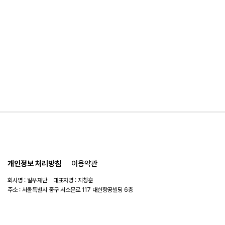
개인정보 처리방침
이용약관
회사명 : 일우재단 대표자명 : 지창훈
주소 : 서울특별시 중구 서소문로 117 대한항공빌딩 6층
사업자 번호 : 104-82-06151
연락처 :
02-753-6505
이메일 :
ilwoo_academy@naver.com