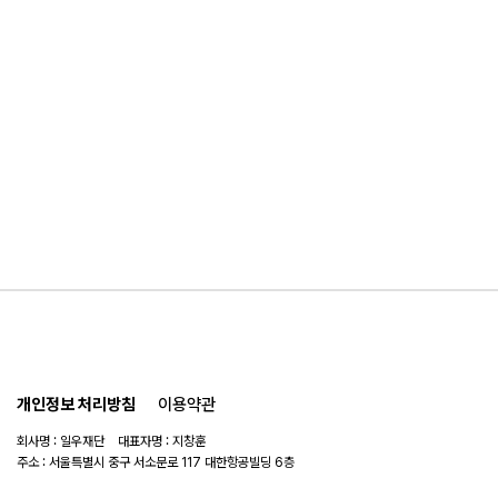
개인정보 처리방침
이용약관
회사명 : 일우재단 대표자명 : 지창훈
주소 : 서울특별시 중구 서소문로 117 대한항공빌딩 6층
사업자 번호 : 104-82-06151
연락처 :
02-753-6505