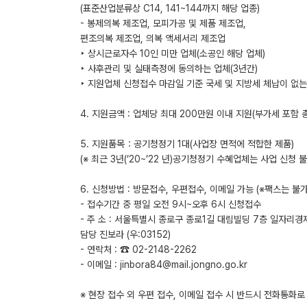
(표준산업분류상 C14, 141~144까지 해당 업종)
- 봉제의복 제조업, 모피가공 및 제품 제조업,
편조의복 제조업, 의복 액세서리 제조업
‣ 상시근로자수 10인 미만 업체(소공인 해당 업체)
‣ 사후관리 및 실태측정에 동의하는 업체(3년간)
‣ 지원업체 신청접수 마감일 기준 국세 및 지방세 체납이 없는
4. 지원금액 : 업체당 최대 200만원 이내 지원(부가세 포함 
5. 지원품목：공기청정기 1대(사업장 면적에 적합한 제품)
(※ 최근 3년(‘20~’22 년)공기청정기 수혜업체는 사업 신청 불
6. 신청방법 : 방문접수, 우편접수, 이메일 가능 (※팩스는 불
- 접수기간 중 평일 오전 9시~오후 6시 신청접수
- 주 소 : 서울특별시 종로구 종로1길 대림빌딩 7층 일자리
담당 진보라 (우:03152)
- 연락처 : ☎ 02-2148-2262
- 이메일 : jinbora84@mail.jongno.go.kr
※ 현장 접수 외 우편 접수, 이메일 접수 시 반드시 전화통화로