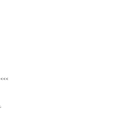
<<<
,