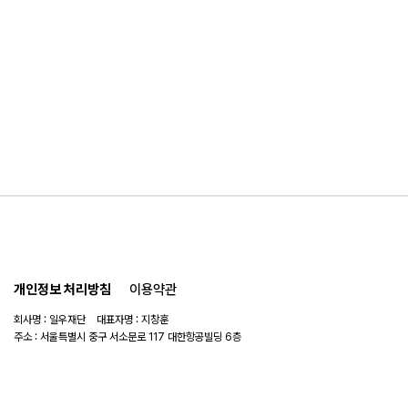
개인정보 처리방침
이용약관
회사명 : 일우재단 대표자명 : 지창훈
주소 : 서울특별시 중구 서소문로 117 대한항공빌딩 6층
사업자 번호 : 104-82-06151
연락처 :
02-753-6505
이메일 :
ilwoo_academy@naver.com