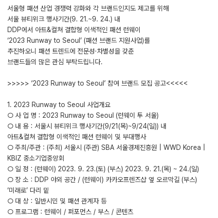
서울형 패션 산업 경쟁력 강화와 각 브랜드인지도 제고를 위해
서울 뷰티위크 행사기간(9. 21.~9. 24.) 내
DDP에서 아트&컬쳐 결합형 이색적인 패션 런웨이
‘2023 Runway to Seoul’ (패션 브랜드 지원사업)를
추진하오니 패션 트렌드에 전문성·차별성을 갖춘
브랜드들의 많은 관심 부탁드립니다.
>>>>> ‘2023 Runway to Seoul’ 참여 브랜드 모집 공고<<<<<
1. 2023 Runway to Seoul 사업개요
○ 사 업 명 : 2023 Runway to Seoul (런웨이 투 서울)
○ 내 용 : 서울시 뷰티위크 행사기간(9/21(목)~9/24(일)) 내
아트&컬쳐 결합형 이색적인 패션 런웨이 및 부대행사
○ 주최/주관 : (주최) 서울시 (주관) SBA 서울경제진흥원 | WWD Korea |
KBIZ 중소기업중앙회
○ 일 정 : (런웨이) 2023. 9. 23.(토) (부스) 2023. 9. 21.(목) ~ 24.(일)
○ 장 소 : DDP 야외 공간 / (런웨이) 카카오프렌즈샵 옆 오르막길 (부스)
‘미래로’ 다리 밑
○ 대 상 : 일반시민 및 패션 관계자 등
○ 프로그램 : 런웨이 / 퍼포먼스 / 부스 / 콘텐츠