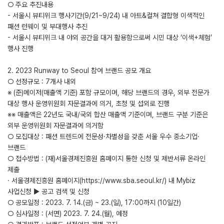
○ 주요 추진내용
- 서울시 뷰티위크 행사기간(9/21~9/24) 내 아트&컬쳐 결합형 이색적인
패션 런웨이 및 부대행사 추진
- 서울시 뷰티위크 내 야외 공간을 대거 활용함으로써 시민 대상 ‘이색+체험’
행사 진행
2. 2023 Runway to Seoul 참여 브랜드 공모 개요
○ 선정규모 : 7개사 내외
※ (준)메이저(매출액 기준) 포함 규모이며, 해당 브랜드의 경우, 외부 전문가
대상 행사 운영위원회 자문결과에 의거, 초청 및 섭외로 진행
※※ 매출액은 22년도 국내/국외 합산 매출액 기준이며, 브랜드 구분 기준은
외부 운영위원회 자문결과에 의거함
○ 모집대상 : 패션 트렌드에 전문성·차별성을 갖춘 서울 우수 중소기업·
브랜드
○ 접수방법 : (재)서울경제진흥원 홈페이지 통한 신청 및 제반서류 온라인
제출
· 서울경제진흥원 홈페이지(https://www.sba.seoul.kr/) 내 Mybiz
사업신청 ▶ 공고 검색 및 신청
○ 공모일정 : 2023. 7. 14.(금) ~ 23.(일), 17:00까지 (10일간)
○ 심사일정 : (서면) 2023. 7. 24.(월), 예정