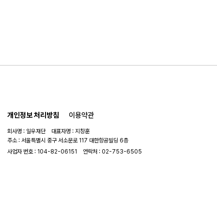
개인정보 처리방침
이용약관
회사명 : 일우재단 대표자명 : 지창훈
주소 : 서울특별시 중구 서소문로 117 대한항공빌딩 6층
사업자 번호 : 104-82-06151
연락처 :
02-753-6505
이메일 :
ilwoo_academy@naver.com
© 2025 일우재단. All rights reserved.